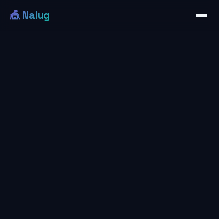
🎪 Nalug