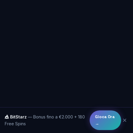
🎪 BitStarz
— Bonus fino a €2.000 + 180
Gioca Ora
✕
Free Spins
→