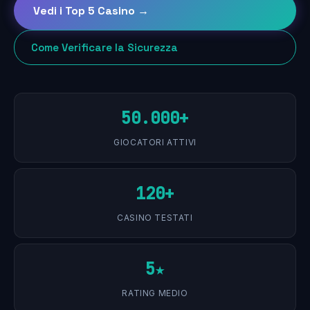
Vedi i Top 5 Casino →
Come Verificare la Sicurezza
50.000+
GIOCATORI ATTIVI
120+
CASINO TESTATI
5★
RATING MEDIO