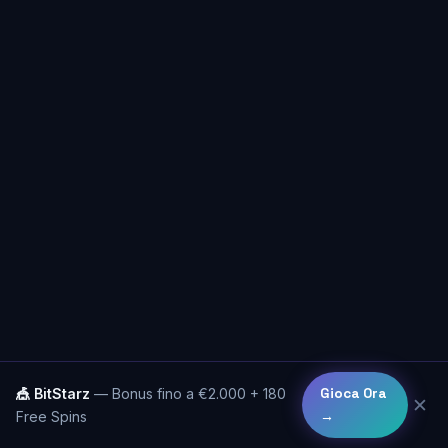
🎪 BitStarz
— Bonus fino a €2.000 + 180
Gioca Ora
✕
Free Spins
→