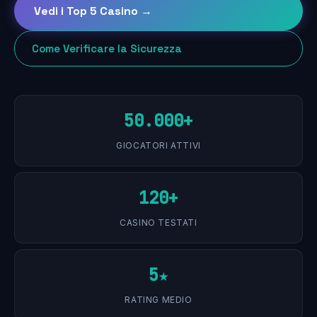
Vedi i Top 5 Casino →
Come Verificare la Sicurezza
50.000+
GIOCATORI ATTIVI
120+
CASINO TESTATI
5★
RATING MEDIO