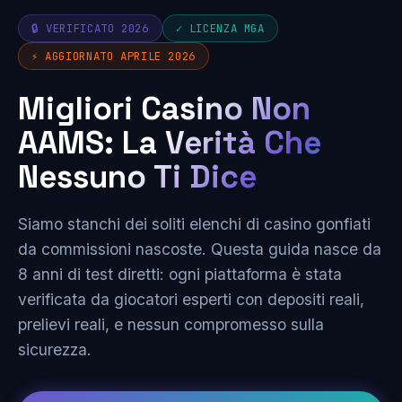
🔒 VERIFICATO 2026
✓ LICENZA MGA
⚡ AGGIORNATO APRILE 2026
Migliori Casino Non
AAMS: La Verità Che
Nessuno Ti Dice
Siamo stanchi dei soliti elenchi di casino gonfiati
da commissioni nascoste. Questa guida nasce da
8 anni di test diretti: ogni piattaforma è stata
verificata da giocatori esperti con depositi reali,
prelievi reali, e nessun compromesso sulla
sicurezza.