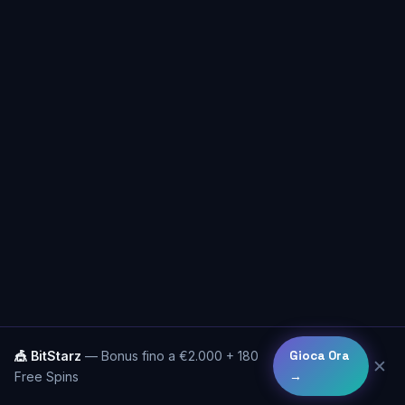
🎪 BitStarz
— Bonus fino a €2.000 + 180
Gioca Ora
✕
Free Spins
→