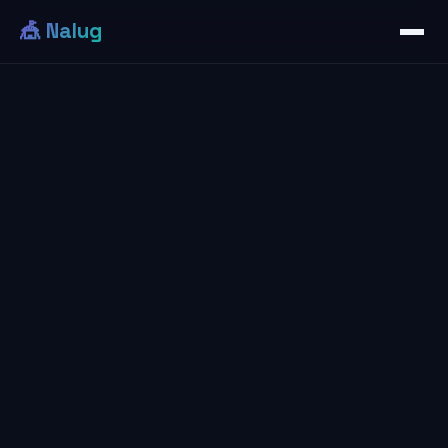
🎪 Nalug