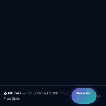
🎪 BitStarz
— Bonus fino a €2.000 + 180
Gioca Ora
✕
Free Spins
→