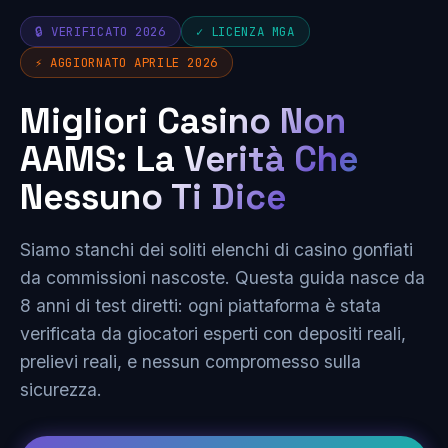
🔒 VERIFICATO 2026
✓ LICENZA MGA
⚡ AGGIORNATO APRILE 2026
Migliori Casino Non
AAMS: La Verità Che
Nessuno Ti Dice
Siamo stanchi dei soliti elenchi di casino gonfiati
da commissioni nascoste. Questa guida nasce da
8 anni di test diretti: ogni piattaforma è stata
verificata da giocatori esperti con depositi reali,
prelievi reali, e nessun compromesso sulla
sicurezza.