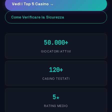
Vedi i Top 5 Casino →
Come Verificare la Sicurezza
50.000+
GIOCATORI ATTIVI
120+
CASINO TESTATI
5★
RATING MEDIO