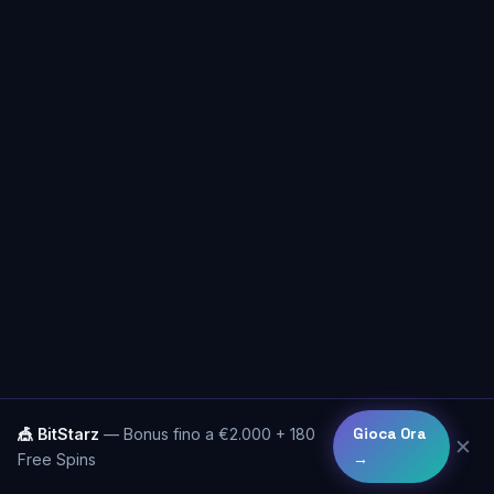
🎪 BitStarz
— Bonus fino a €2.000 + 180
Gioca Ora
✕
Free Spins
→