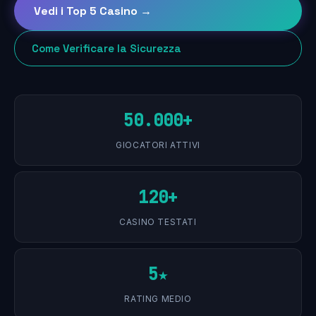
Vedi i Top 5 Casino →
Come Verificare la Sicurezza
50.000+
GIOCATORI ATTIVI
120+
CASINO TESTATI
5★
RATING MEDIO