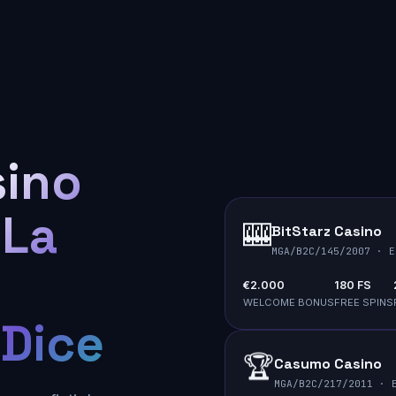
sino
 La
🎰
BitStarz Casino
MGA/B2C/145/2007 · E
€2.000
180 FS
WELCOME BONUS
FREE SPINS
 Dice
🏆
Casumo Casino
MGA/B2C/217/2011 · 