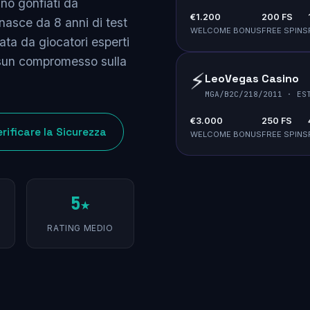
ino gonfiati da
€1.200
200 FS
asce da 8 anni di test
WELCOME BONUS
FREE SPINS
cata da giocatori esperti
nessun compromesso sulla
⚡
LeoVegas Casino
MGA/B2C/218/2011 · ES
€3.000
250 FS
rificare la Sicurezza
WELCOME BONUS
FREE SPINS
5★
RATING MEDIO