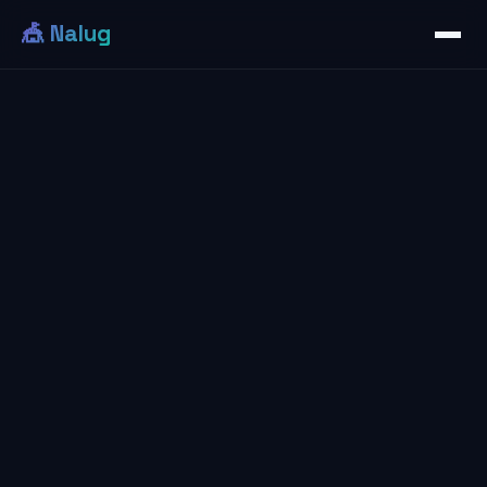
🎪 Nalug