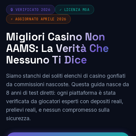
🔒 VERIFICATO 2026
✓ LICENZA MGA
⚡ AGGIORNATO APRILE 2026
Migliori Casino Non
AAMS: La Verità Che
Nessuno Ti Dice
Siamo stanchi dei soliti elenchi di casino gonfiati
da commissioni nascoste. Questa guida nasce da
8 anni di test diretti: ogni piattaforma è stata
verificata da giocatori esperti con depositi reali,
prelievi reali, e nessun compromesso sulla
sicurezza.