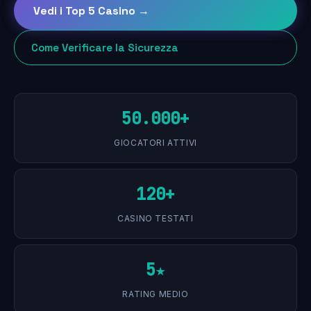
Vedi i Top 5 Casino →
Come Verificare la Sicurezza
50.000+
GIOCATORI ATTIVI
120+
CASINO TESTATI
5★
RATING MEDIO