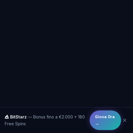
🎪 BitStarz
— Bonus fino a €2.000 + 180
Gioca Ora
✕
Free Spins
→