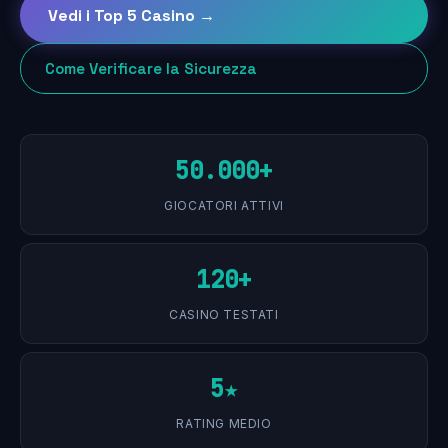
Vedi i Top 5 Casino →
Come Verificare la Sicurezza
50.000+
GIOCATORI ATTIVI
120+
CASINO TESTATI
5★
RATING MEDIO