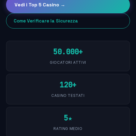
Vedi i Top 5 Casino →
Come Verificare la Sicurezza
50.000+
GIOCATORI ATTIVI
120+
CASINO TESTATI
5★
RATING MEDIO