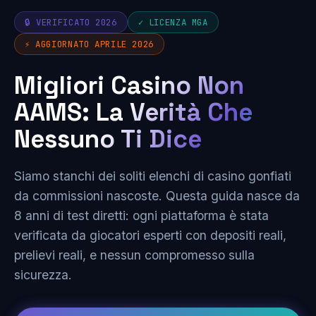
🔒 VERIFICATO 2026
✓ LICENZA MGA
⚡ AGGIORNATO APRILE 2026
Migliori Casino Non
AAMS: La Verità Che
Nessuno Ti Dice
Siamo stanchi dei soliti elenchi di casino gonfiati
da commissioni nascoste. Questa guida nasce da
8 anni di test diretti: ogni piattaforma è stata
verificata da giocatori esperti con depositi reali,
prelievi reali, e nessun compromesso sulla
sicurezza.