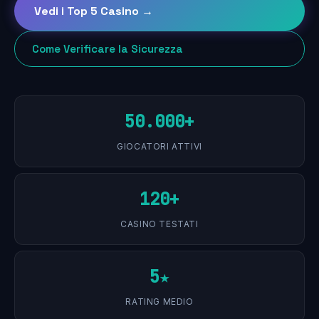
Vedi i Top 5 Casino →
Come Verificare la Sicurezza
50.000+
GIOCATORI ATTIVI
120+
CASINO TESTATI
5★
RATING MEDIO