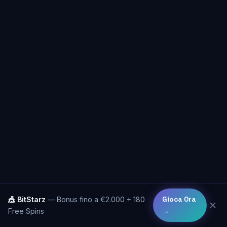
🎪 BitStarz
— Bonus fino a €2.000 + 180
Gioca Ora
✕
Free Spins
→