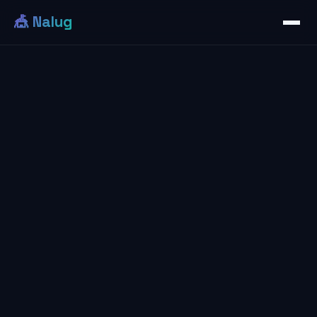
🎪 Nalug