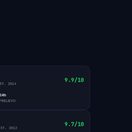
9.9/10
ST. 2014
24h
PRELIEVO
9.7/10
EST. 2012