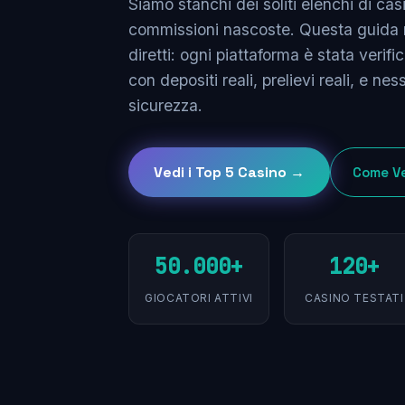
Siamo stanchi dei soliti elenchi di cas
commissioni nascoste. Questa guida n
diretti: ogni piattaforma è stata verifi
con depositi reali, prelievi reali, e 
sicurezza.
Vedi i Top 5 Casino →
Come Ve
50.000+
120+
GIOCATORI ATTIVI
CASINO TESTATI