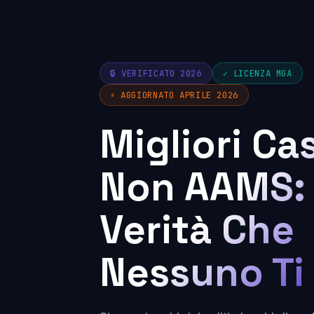
🔒 VERIFICATO 2026
✓ LICENZA MGA
⚡ AGGIORNATO APRILE 2026
Migliori Ca
Non AAMS:
Verità Che
Nessuno Ti