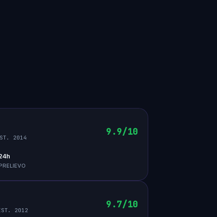
9.9/10
ST. 2014
24h
PRELIEVO
9.7/10
EST. 2012