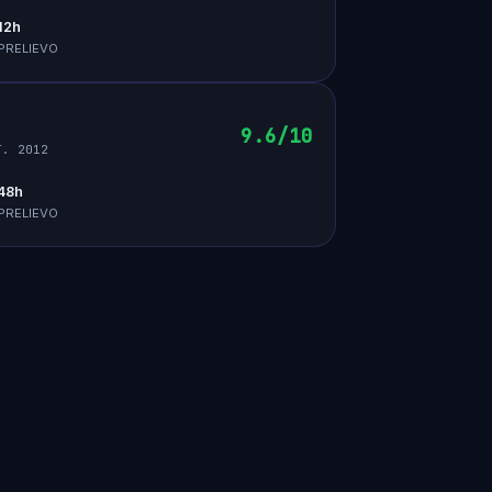
12h
PRELIEVO
9.6/10
T. 2012
48h
PRELIEVO