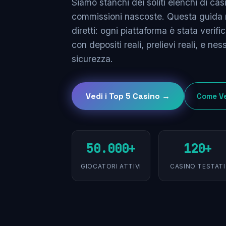
Siamo stanchi dei soliti elenchi di cas
commissioni nascoste. Questa guida n
diretti: ogni piattaforma è stata verifi
con depositi reali, prelievi reali, e 
sicurezza.
Vedi i Top 5 Casino →
Come Ve
50.000+
120+
GIOCATORI ATTIVI
CASINO TESTATI