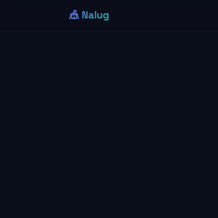
🎪 Nalug