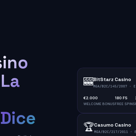
sino
 La
🎰
BitStarz Casino
MGA/B2C/145/2007 · E
€2.000
180 FS
WELCOME BONUS
FREE SPINS
 Dice
🏆
Casumo Casino
MGA/B2C/217/2011 · 