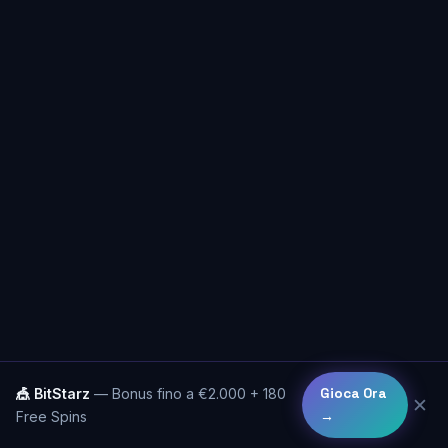
🎪 BitStarz
— Bonus fino a €2.000 + 180
Gioca Ora
✕
Free Spins
→