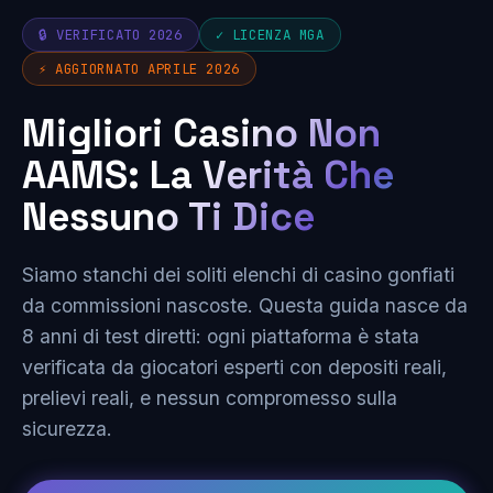
🔒 VERIFICATO 2026
✓ LICENZA MGA
⚡ AGGIORNATO APRILE 2026
Migliori Casino Non
AAMS: La Verità Che
Nessuno Ti Dice
Siamo stanchi dei soliti elenchi di casino gonfiati
da commissioni nascoste. Questa guida nasce da
8 anni di test diretti: ogni piattaforma è stata
verificata da giocatori esperti con depositi reali,
prelievi reali, e nessun compromesso sulla
sicurezza.