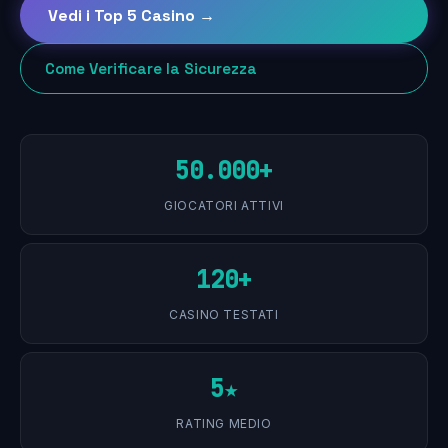
Vedi i Top 5 Casino →
Come Verificare la Sicurezza
50.000+
GIOCATORI ATTIVI
120+
CASINO TESTATI
5★
RATING MEDIO