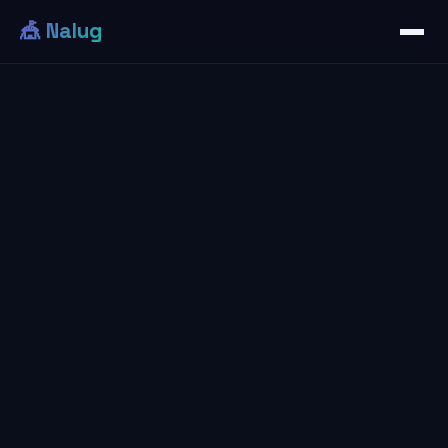
🎪 Nalug