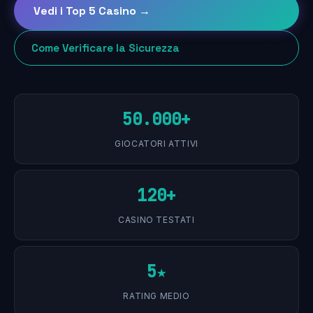
Vedi i Top 5 Casino →
Come Verificare la Sicurezza
50.000+
GIOCATORI ATTIVI
120+
CASINO TESTATI
5★
RATING MEDIO