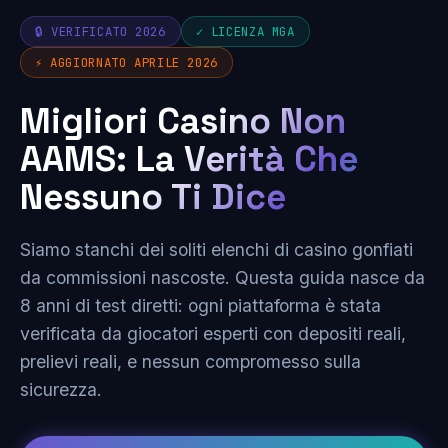
🔒 VERIFICATO 2026
✓ LICENZA MGA
⚡ AGGIORNATO APRILE 2026
Migliori Casino Non
AAMS: La Verità Che
Nessuno Ti Dice
Siamo stanchi dei soliti elenchi di casino gonfiati
da commissioni nascoste. Questa guida nasce da
8 anni di test diretti: ogni piattaforma è stata
verificata da giocatori esperti con depositi reali,
prelievi reali, e nessun compromesso sulla
sicurezza.