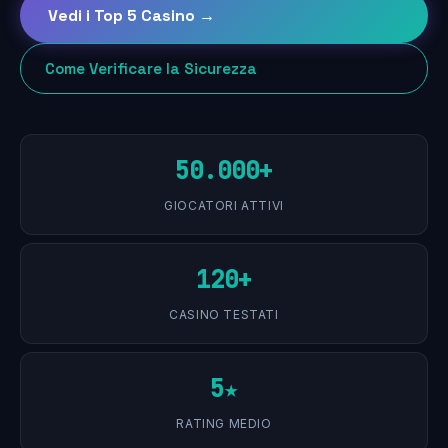
Vedi i Top 5 Casino →
Come Verificare la Sicurezza
50.000+
GIOCATORI ATTIVI
120+
CASINO TESTATI
5★
RATING MEDIO