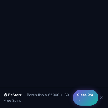
🎪 BitStarz
— Bonus fino a €2.000 + 180
Gioca Ora
✕
Free Spins
→