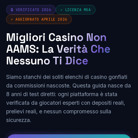
🔒 VERIFICATO 2026
✓ LICENZA MGA
⚡ AGGIORNATO APRILE 2026
Migliori Casino Non
AAMS: La Verità Che
Nessuno Ti Dice
Siamo stanchi dei soliti elenchi di casino gonfiati
da commissioni nascoste. Questa guida nasce da
8 anni di test diretti: ogni piattaforma è stata
verificata da giocatori esperti con depositi reali,
prelievi reali, e nessun compromesso sulla
sicurezza.