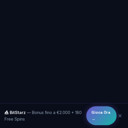
🎪 BitStarz
— Bonus fino a €2.000 + 180
Gioca Ora
✕
Free Spins
→