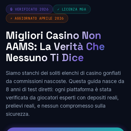
🔒 VERIFICATO 2026
✓ LICENZA MGA
⚡ AGGIORNATO APRILE 2026
Migliori Casino Non
AAMS: La Verità Che
Nessuno Ti Dice
Siamo stanchi dei soliti elenchi di casino gonfiati
da commissioni nascoste. Questa guida nasce da
8 anni di test diretti: ogni piattaforma è stata
verificata da giocatori esperti con depositi reali,
prelievi reali, e nessun compromesso sulla
sicurezza.