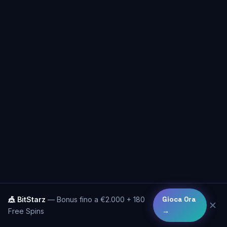
🎪 BitStarz
— Bonus fino a €2.000 + 180
Gioca Ora
✕
Free Spins
→