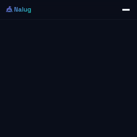
🎪 Nalug