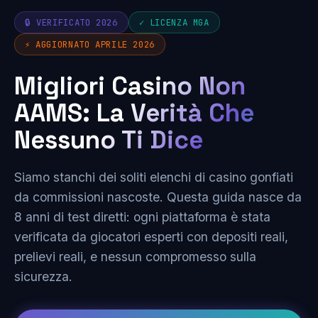
🔒 VERIFICATO 2026
✓ LICENZA MGA
⚡ AGGIORNATO APRILE 2026
Migliori Casino Non
AAMS: La Verità Che
Nessuno Ti Dice
Siamo stanchi dei soliti elenchi di casino gonfiati
da commissioni nascoste. Questa guida nasce da
8 anni di test diretti: ogni piattaforma è stata
verificata da giocatori esperti con depositi reali,
prelievi reali, e nessun compromesso sulla
sicurezza.