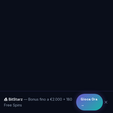
🎪 BitStarz
— Bonus fino a €2.000 + 180
Gioca Ora
✕
Free Spins
→