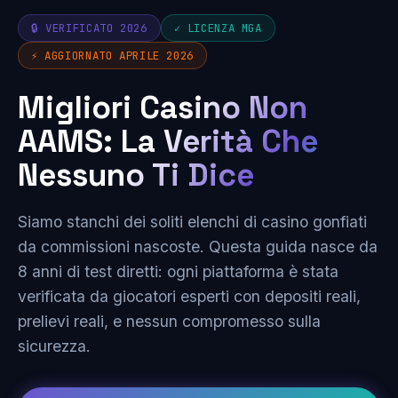
🔒 VERIFICATO 2026
✓ LICENZA MGA
⚡ AGGIORNATO APRILE 2026
Migliori Casino Non
AAMS: La Verità Che
Nessuno Ti Dice
Siamo stanchi dei soliti elenchi di casino gonfiati
da commissioni nascoste. Questa guida nasce da
8 anni di test diretti: ogni piattaforma è stata
verificata da giocatori esperti con depositi reali,
prelievi reali, e nessun compromesso sulla
sicurezza.