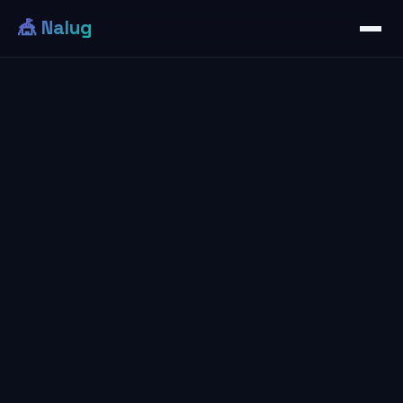
🎪 Nalug