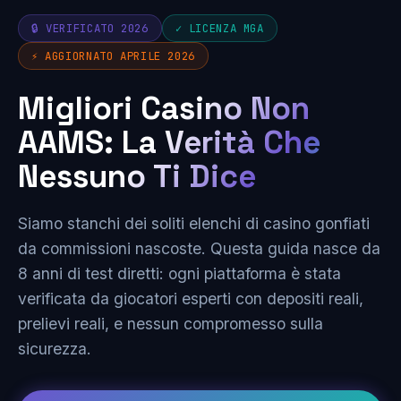
🔒 VERIFICATO 2026
✓ LICENZA MGA
⚡ AGGIORNATO APRILE 2026
Migliori Casino Non
AAMS: La Verità Che
Nessuno Ti Dice
Siamo stanchi dei soliti elenchi di casino gonfiati
da commissioni nascoste. Questa guida nasce da
8 anni di test diretti: ogni piattaforma è stata
verificata da giocatori esperti con depositi reali,
prelievi reali, e nessun compromesso sulla
sicurezza.