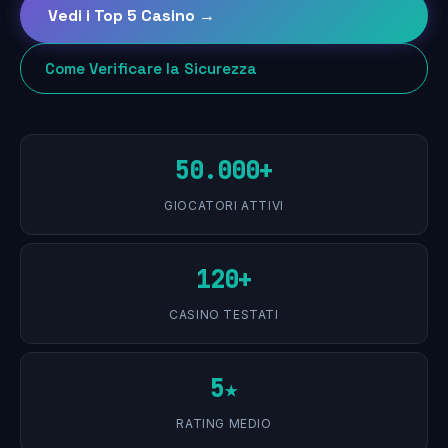
Vedi i Top 5 Casino →
Come Verificare la Sicurezza
50.000+
GIOCATORI ATTIVI
120+
CASINO TESTATI
5★
RATING MEDIO