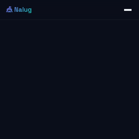
🎪 Nalug