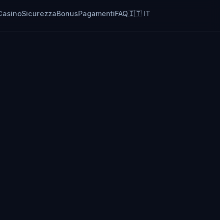
Casino
Sicurezza
Bonus
Pagamenti
FAQ
🇮🇹 IT