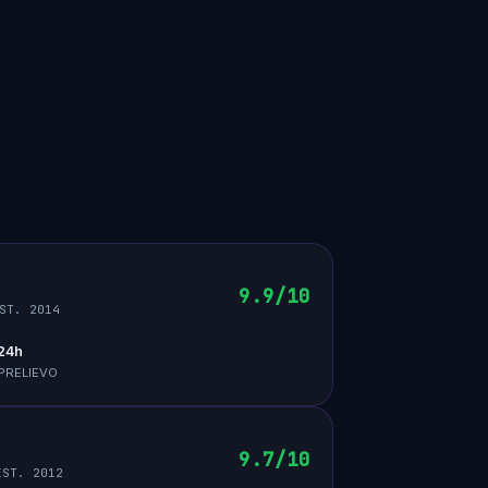
9.9/10
ST. 2014
24h
PRELIEVO
9.7/10
EST. 2012