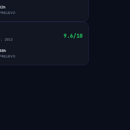
12h
PRELIEVO
9.6/10
T. 2012
48h
PRELIEVO