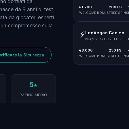
ino gonfiati da
€1.200
200 FS
asce da 8 anni di test
WELCOME BONUS
FREE SPINS
cata da giocatori esperti
nessun compromesso sulla
⚡
LeoVegas Casino
MGA/B2C/218/2011 · ES
€3.000
250 FS
rificare la Sicurezza
WELCOME BONUS
FREE SPINS
5★
RATING MEDIO