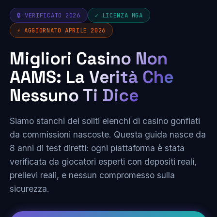
🔒 VERIFICATO 2026
✓ LICENZA MGA
⚡ AGGIORNATO APRILE 2026
Migliori Casino Non
AAMS: La Verità Che
Nessuno Ti Dice
Siamo stanchi dei soliti elenchi di casino gonfiati
da commissioni nascoste. Questa guida nasce da
8 anni di test diretti: ogni piattaforma è stata
verificata da giocatori esperti con depositi reali,
prelievi reali, e nessun compromesso sulla
sicurezza.