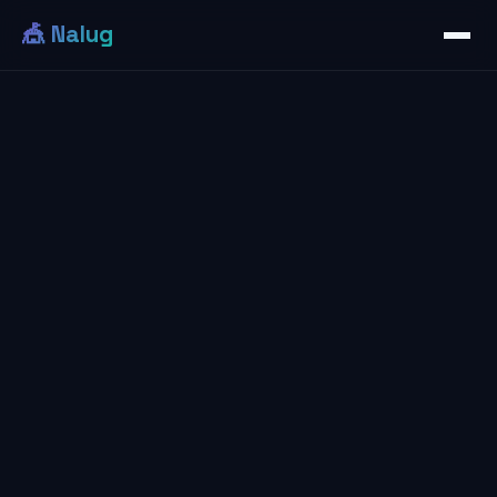
🎪 Nalug