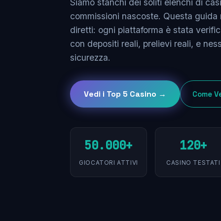
Siamo stanchi dei soliti elenchi di cas
commissioni nascoste. Questa guida n
diretti: ogni piattaforma è stata verifi
con depositi reali, prelievi reali, e 
sicurezza.
Vedi i Top 5 Casino →
Come Ve
50.000+
120+
GIOCATORI ATTIVI
CASINO TESTATI