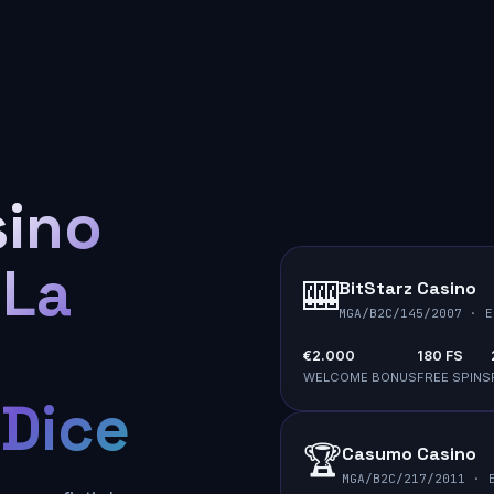
sino
 La
🎰
BitStarz Casino
MGA/B2C/145/2007 · E
€2.000
180 FS
WELCOME BONUS
FREE SPINS
 Dice
🏆
Casumo Casino
MGA/B2C/217/2011 · 