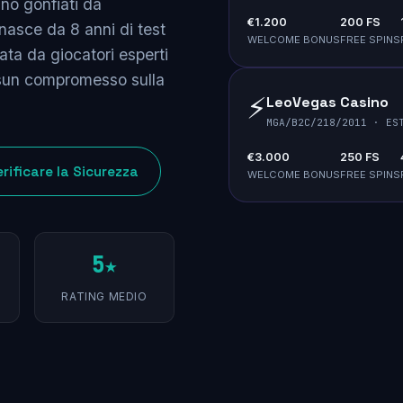
ino gonfiati da
€1.200
200 FS
asce da 8 anni di test
WELCOME BONUS
FREE SPINS
cata da giocatori esperti
nessun compromesso sulla
⚡
LeoVegas Casino
MGA/B2C/218/2011 · ES
€3.000
250 FS
rificare la Sicurezza
WELCOME BONUS
FREE SPINS
5★
RATING MEDIO