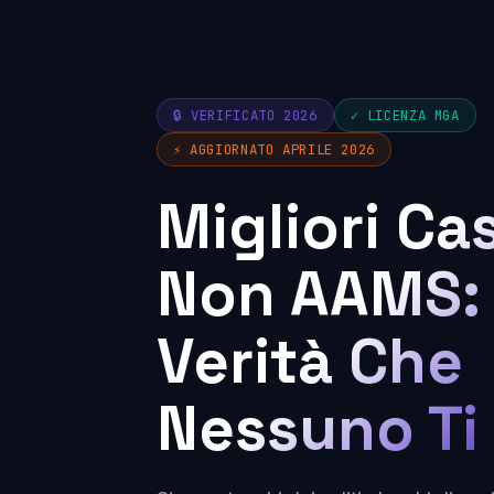
🔒 VERIFICATO 2026
✓ LICENZA MGA
⚡ AGGIORNATO APRILE 2026
Migliori Ca
Non AAMS:
Verità Che
Nessuno Ti