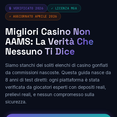
🔒 VERIFICATO 2026
✓ LICENZA MGA
⚡ AGGIORNATO APRILE 2026
Migliori Casino Non
AAMS: La Verità Che
Nessuno Ti Dice
Siamo stanchi dei soliti elenchi di casino gonfiati
da commissioni nascoste. Questa guida nasce da
8 anni di test diretti: ogni piattaforma è stata
verificata da giocatori esperti con depositi reali,
prelievi reali, e nessun compromesso sulla
sicurezza.