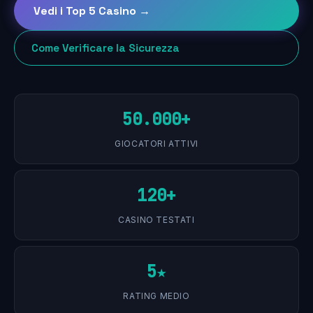
Vedi i Top 5 Casino →
Come Verificare la Sicurezza
50.000+
GIOCATORI ATTIVI
120+
CASINO TESTATI
5★
RATING MEDIO