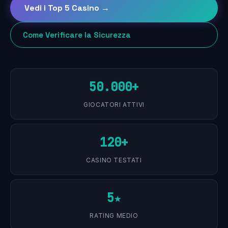
Vedi i Top 5 Casino →
Come Verificare la Sicurezza
50.000+
GIOCATORI ATTIVI
120+
CASINO TESTATI
5★
RATING MEDIO