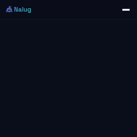
🎪 Nalug