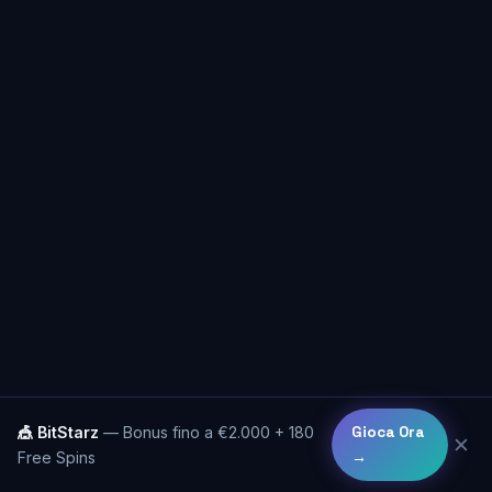
🎪 BitStarz
— Bonus fino a €2.000 + 180
Gioca Ora
✕
Free Spins
→