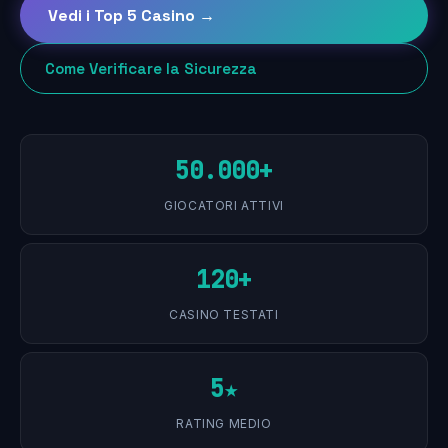
Vedi i Top 5 Casino →
Come Verificare la Sicurezza
50.000+
GIOCATORI ATTIVI
120+
CASINO TESTATI
5★
RATING MEDIO