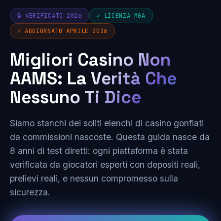
🔒 VERIFICATO 2026
✓ LICENZA MGA
⚡ AGGIORNATO APRILE 2026
Migliori Casino Non
AAMS: La Verità Che
Nessuno Ti Dice
Siamo stanchi dei soliti elenchi di casino gonfiati
da commissioni nascoste. Questa guida nasce da
8 anni di test diretti: ogni piattaforma è stata
verificata da giocatori esperti con depositi reali,
prelievi reali, e nessun compromesso sulla
sicurezza.