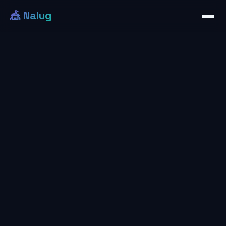
🎪 Nalug