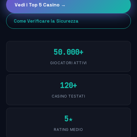
Vedi i Top 5 Casino →
Come Verificare la Sicurezza
50.000+
GIOCATORI ATTIVI
120+
CASINO TESTATI
5★
RATING MEDIO