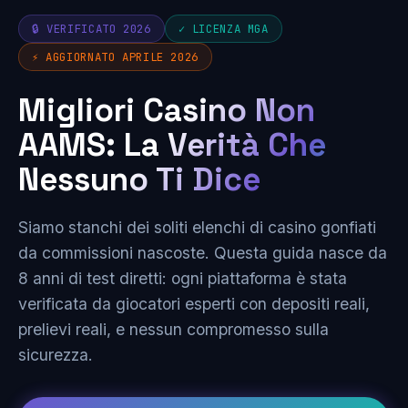
🔒 VERIFICATO 2026
✓ LICENZA MGA
⚡ AGGIORNATO APRILE 2026
Migliori Casino Non
AAMS: La Verità Che
Nessuno Ti Dice
Siamo stanchi dei soliti elenchi di casino gonfiati
da commissioni nascoste. Questa guida nasce da
8 anni di test diretti: ogni piattaforma è stata
verificata da giocatori esperti con depositi reali,
prelievi reali, e nessun compromesso sulla
sicurezza.