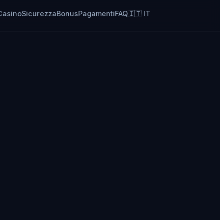
Casino
Sicurezza
Bonus
Pagamenti
FAQ
🇮🇹 IT