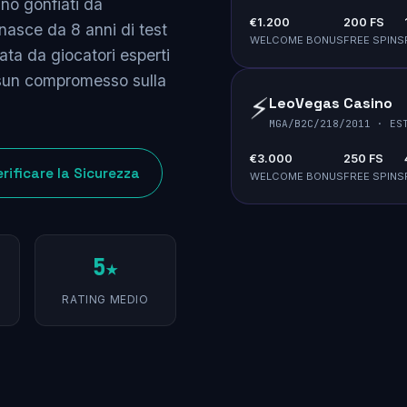
ino gonfiati da
€1.200
200 FS
asce da 8 anni di test
WELCOME BONUS
FREE SPINS
cata da giocatori esperti
nessun compromesso sulla
⚡
LeoVegas Casino
MGA/B2C/218/2011 · ES
€3.000
250 FS
rificare la Sicurezza
WELCOME BONUS
FREE SPINS
5★
RATING MEDIO