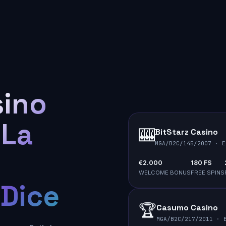
sino
 La
🎰
BitStarz Casino
MGA/B2C/145/2007 · E
€2.000
180 FS
WELCOME BONUS
FREE SPINS
 Dice
🏆
Casumo Casino
MGA/B2C/217/2011 · 