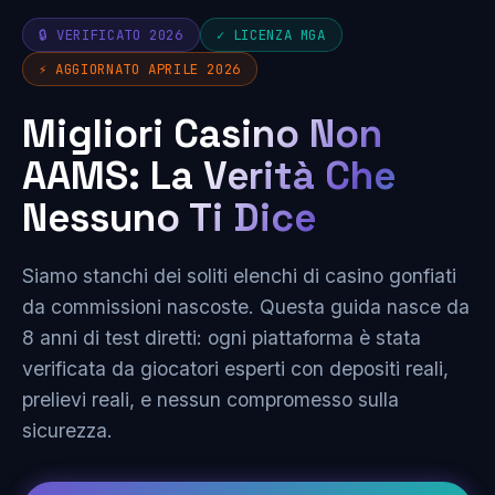
🔒 VERIFICATO 2026
✓ LICENZA MGA
⚡ AGGIORNATO APRILE 2026
Migliori Casino Non
AAMS: La Verità Che
Nessuno Ti Dice
Siamo stanchi dei soliti elenchi di casino gonfiati
da commissioni nascoste. Questa guida nasce da
8 anni di test diretti: ogni piattaforma è stata
verificata da giocatori esperti con depositi reali,
prelievi reali, e nessun compromesso sulla
sicurezza.