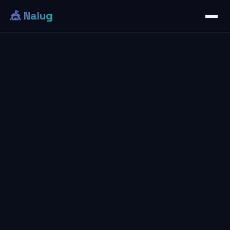
🎪 Nalug