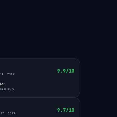
9.9/10
ST. 2014
24h
PRELIEVO
9.7/10
EST. 2012