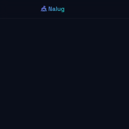
🎪 Nalug