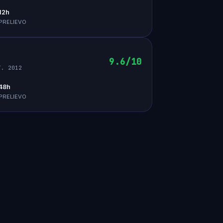
12h
PRELIEVO
9.6/10
T. 2012
48h
PRELIEVO