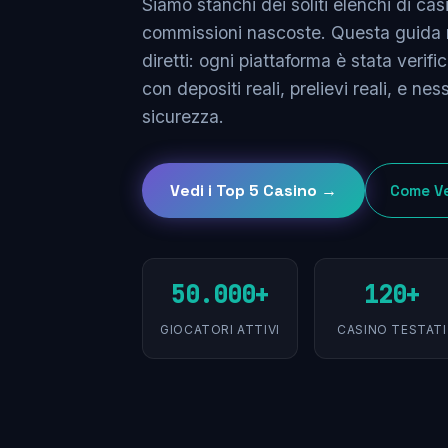
Siamo stanchi dei soliti elenchi di cas
commissioni nascoste. Questa guida n
diretti: ogni piattaforma è stata verifi
con depositi reali, prelievi reali, e 
sicurezza.
Vedi i Top 5 Casino →
Come Ve
50.000+
120+
GIOCATORI ATTIVI
CASINO TESTATI