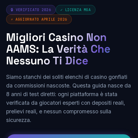
🔒 VERIFICATO 2026
✓ LICENZA MGA
⚡ AGGIORNATO APRILE 2026
Migliori Casino Non
AAMS: La Verità Che
Nessuno Ti Dice
Siamo stanchi dei soliti elenchi di casino gonfiati
da commissioni nascoste. Questa guida nasce da
8 anni di test diretti: ogni piattaforma è stata
verificata da giocatori esperti con depositi reali,
prelievi reali, e nessun compromesso sulla
sicurezza.