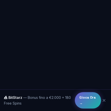
🎪 BitStarz
— Bonus fino a €2.000 + 180
Gioca Ora
✕
Free Spins
→