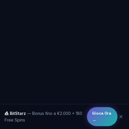
🎪 BitStarz
— Bonus fino a €2.000 + 180
Gioca Ora
✕
Free Spins
→