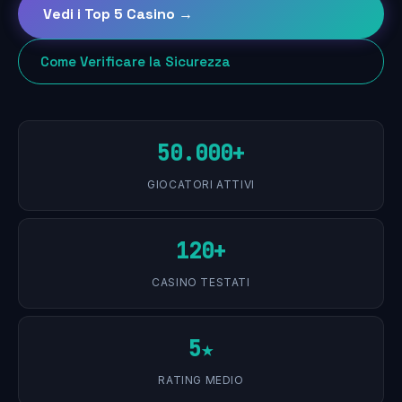
Vedi i Top 5 Casino →
Come Verificare la Sicurezza
50.000+
GIOCATORI ATTIVI
120+
CASINO TESTATI
5★
RATING MEDIO