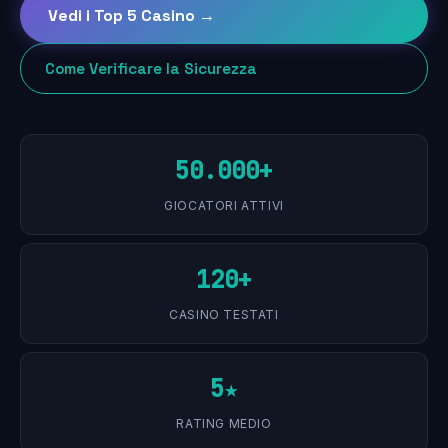
Vedi i Top 5 Casino →
Come Verificare la Sicurezza
50.000+
GIOCATORI ATTIVI
120+
CASINO TESTATI
5★
RATING MEDIO