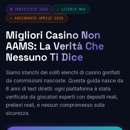
🔒 VERIFICATO 2026
✓ LICENZA MGA
⚡ AGGIORNATO APRILE 2026
Migliori Casino Non
AAMS: La Verità Che
Nessuno Ti Dice
Siamo stanchi dei soliti elenchi di casino gonfiati
da commissioni nascoste. Questa guida nasce da
8 anni di test diretti: ogni piattaforma è stata
verificata da giocatori esperti con depositi reali,
prelievi reali, e nessun compromesso sulla
sicurezza.