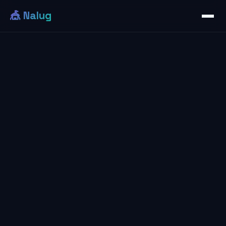
🎪 Nalug