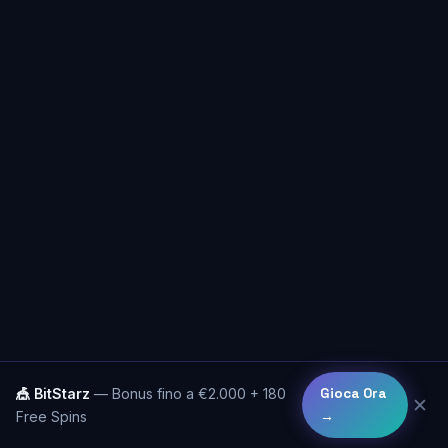
🎪 BitStarz
— Bonus fino a €2.000 + 180
Gioca Ora
✕
Free Spins
→