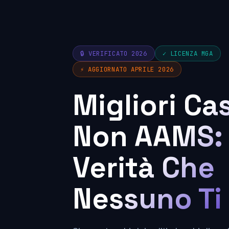
🔒 VERIFICATO 2026
✓ LICENZA MGA
⚡ AGGIORNATO APRILE 2026
Migliori Ca
Non AAMS:
Verità Che
Nessuno Ti