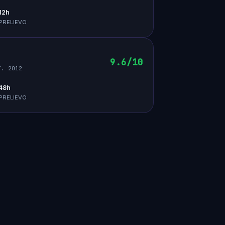
12h
PRELIEVO
9.6/10
T. 2012
48h
PRELIEVO