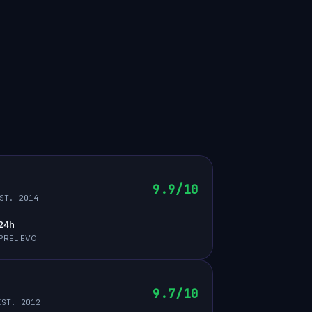
9.9/10
ST. 2014
24h
PRELIEVO
9.7/10
EST. 2012