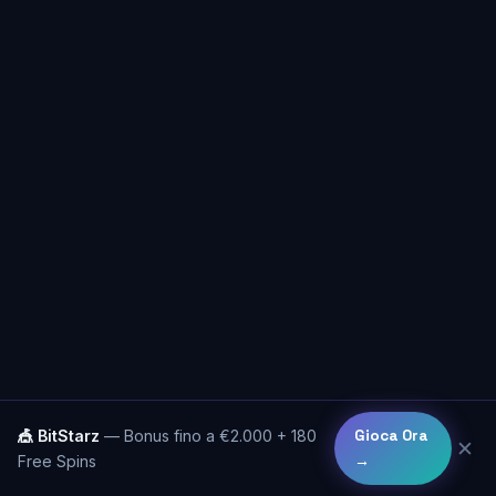
🎪 BitStarz
— Bonus fino a €2.000 + 180
Gioca Ora
✕
Free Spins
→