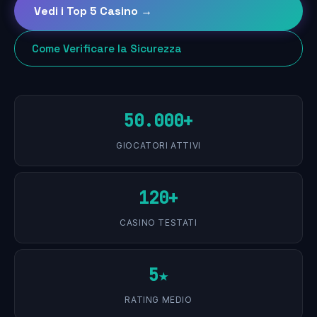
Vedi i Top 5 Casino →
Come Verificare la Sicurezza
50.000+
GIOCATORI ATTIVI
120+
CASINO TESTATI
5★
RATING MEDIO