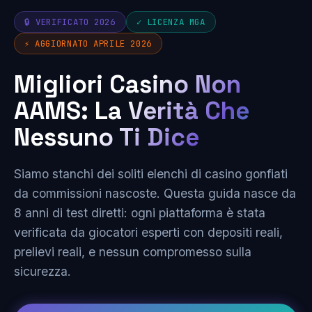
🔒 VERIFICATO 2026
✓ LICENZA MGA
⚡ AGGIORNATO APRILE 2026
Migliori Casino Non
AAMS: La Verità Che
Nessuno Ti Dice
Siamo stanchi dei soliti elenchi di casino gonfiati
da commissioni nascoste. Questa guida nasce da
8 anni di test diretti: ogni piattaforma è stata
verificata da giocatori esperti con depositi reali,
prelievi reali, e nessun compromesso sulla
sicurezza.