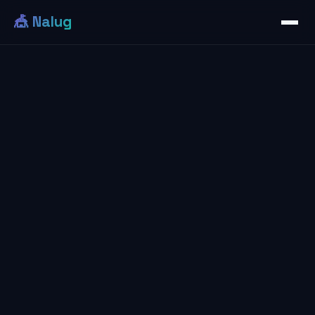
🎪 Nalug