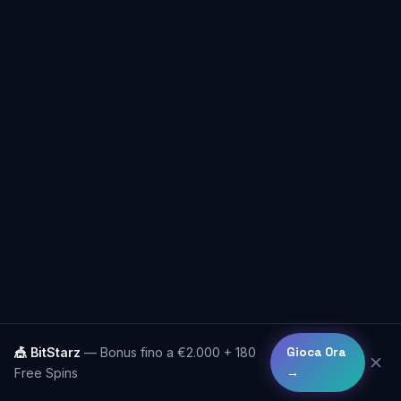
🎪 BitStarz
— Bonus fino a €2.000 + 180
Gioca Ora
✕
Free Spins
→