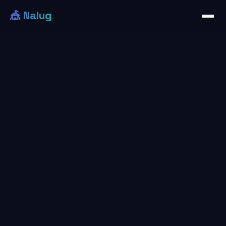
🎪 Nalug