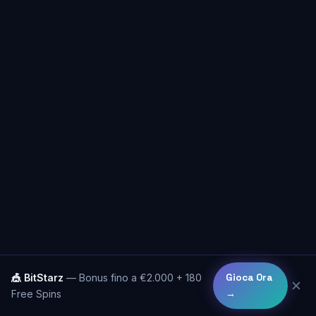
🎪 BitStarz
— Bonus fino a €2.000 + 180
Gioca Ora
✕
Free Spins
→